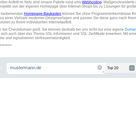
uellen Auftritt im Netz sind unsere Pakete rund ums
Webhosting
: Maßgeschneiderte A
tprojekte von der eigenen Homepage über Internet-Shops bis zu Lösungen für gr
zu bedienenden
Homepage-Baukasten
können Sie ohne Programmierkenntnisse Ihre
aus einer Vielzahl moderner Designvorlagen und passen Sie diese ganz nach Ihre
ziert zu Ihrem individuellen Internetauftritt.
ir bei Checkdomain groß. Sie können deshalb bei uns nicht nur eine eigene
Domai
 sich auch über das Thema SSL informieren und SSL-Zertifikate erwerben. Mit ein
zer und signalisieren Vertrauenswürdigkeit.
pressum
.
Top 20